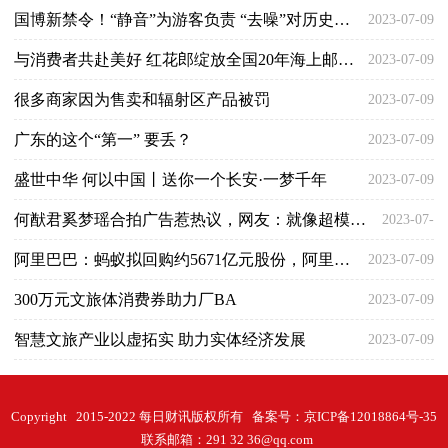
国博新禁令！“静音”为游客负责 “去噪”对历史负责
2023-07-09
与消费者共赴美好 红花郎绽放全国20年海上邮轮启航
2023-07-09
很多商家因为售卖和辐射区产品被罚
2023-07-09
广东的这个“第一” 要丢？
2023-07-09
盛世中华 何以中国丨送你一个长安·一梦千年
2023-07-09
何猷君奚梦瑶合拍广告惹热议，网友：就像超模将鬼丈夫抱在大腿上
2023-07-
阿里巴巴：蚂蚁拟回购约5671亿元股份，阿里正考虑是否参与
2023-07-09
09
300万元文旅体消费券助力厂BA
2023-07-09
智慧文旅产业以虚拓实 助力实体经济发展
2023-07-09
Copyright 2015-2022 每日财讯版权所有 备案号：
京ICP备12018864号-35
联系邮箱：291 32 36@qq.com