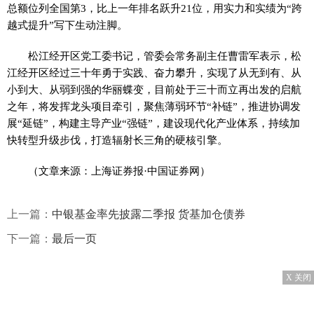
总额位列全国第3，比上一年排名跃升21位，用实力和实绩为“跨
越式提升”写下生动注脚。
松江经开区党工委书记，管委会常务副主任曹雷军表示，松
江经开区经过三十年勇于实践、奋力攀升，实现了从无到有、从
小到大、从弱到强的华丽蝶变，目前处于三十而立再出发的启航
之年，将发挥龙头项目牵引，聚焦薄弱环节“补链”，推进协调发
展“延链”，构建主导产业“强链”，建设现代化产业体系，持续加
快转型升级步伐，打造辐射长三角的硬核引擎。
（文章来源：上海证券报·中国证券网）
上一篇：
中银基金率先披露二季报 货基加仓债券
下一篇：
最后一页
X 关闭