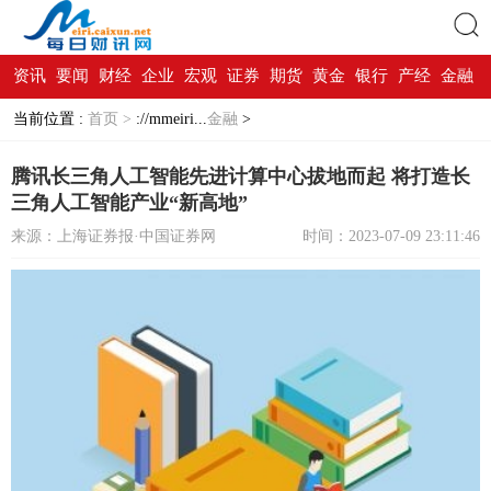
资讯
要闻
财经
企业
宏观
证券
期货
黄金
银行
产经
金融
搜索
当前位置 :
首页 >
://mmeiri...
金融
>
腾讯长三角人工智能先进计算中心拔地而起 将打造长
三角人工智能产业“新高地”
来源：上海证券报·中国证券网
时间：2023-07-09 23:11:46