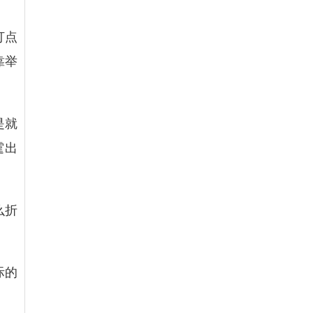
打点
靠举
是就
霆出
么折
际的