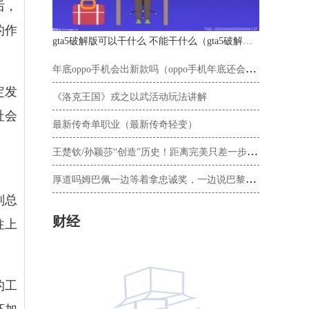
后，
的作
gta5破解版可以干什么 不能干什么（gta5破解版能买房子吗）
年底oppo手机会出新款吗（oppo手机年底还会有新款吗）
定发
《洛克王国》戎之以武活动玩法讲解
社会
最新传奇单职业（最新传奇轻变）
王楚钦/孙颖莎“创造”历史！距离完美只差一步，或填补国乒空白
厚道吗姆巴佩一边等着拿忠诚奖，一边说巴黎分裂
副总
财经
往上
的工