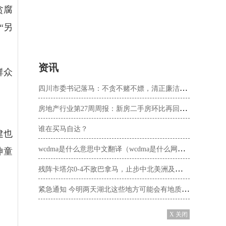
贪腐
“另
资讯
群众
四川市委书记落马：不贪不赌不嫖，清正廉洁却被判刑，罪名还不轻
房地产行业第27周周报：新房二手房环比再回落，各地放松政策仍在持续
谁在买马自达？
建也
wcdma是什么意思中文翻译（wcdma是什么网络）
神童
残阵卡塔尔0-4不敌巴拿马，止步中北美洲及加勒比金杯赛八强
紧急通知 今明两天湖北这些地方可能会有地质灾害发生
X 关闭