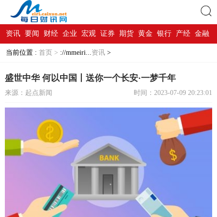
资讯
要闻
财经
企业
宏观
证券
期货
黄金
银行
产经
金融
搜索
当前位置 :
首页 >
://mmeiri...
资讯
>
盛世中华 何以中国丨送你一个长安·一梦千年
来源：起点新闻
时间：2023-07-09 20:23:01