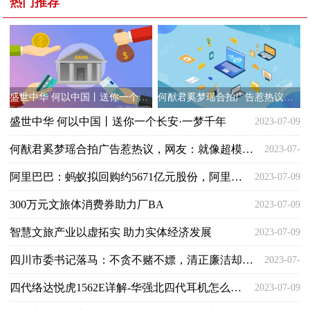
热门推荐
盛世中华 何以中国丨送你一个长安·一梦千年
何猷君奚梦瑶合拍广告惹热议，网友：就像超模将鬼丈夫抱在大腿上
盛世中华 何以中国丨送你一个长安·一梦千年
2023-07-09
何猷君奚梦瑶合拍广告惹热议，网友：就像超模将鬼丈夫抱在大腿上
2023-07-
阿里巴巴：蚂蚁拟回购约5671亿元股份，阿里正考虑是否参与
2023-07-09
09
300万元文旅体消费券助力厂BA
2023-07-09
智慧文旅产业以虚拓实 助力实体经济发展
2023-07-09
四川市委书记落马：不贪不赌不嫖，清正廉洁却被判刑，罪名还不轻
2023-07-
四代络达悦虎1562E详解-华强北四代耳机怎么样？
2023-07-09
09