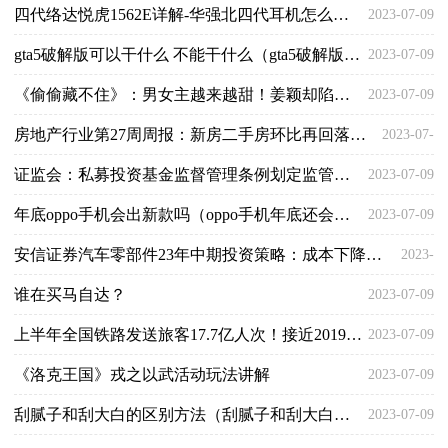
四代络达悦虎1562E详解-华强北四代耳机怎么样？
2023-07-09
09
gta5破解版可以干什么 不能干什么（gta5破解版能买房子吗）
2023-07-09
《偷偷藏不住》：男女主越来越甜！姜颖却陷入感情危险？
2023-07-09
房地产行业第27周周报：新房二手房环比再回落，各地放松政策仍在持续
2023-07-
证监会：私募投资基金监督管理条例划定监管底线
2023-07-09
09
年底oppo手机会出新款吗（oppo手机年底还会有新款吗）
2023-07-09
安信证券汽车零部件23年中期投资策略：成本下降带动板块盈利向上 景气度回暖刺激估值率先提升
2023-
谁在买马自达？
2023-07-09
07-09
上半年全国铁路发送旅客17.7亿人次！接近2019年同期水平
2023-07-09
《洛克王国》戎之以武活动玩法讲解
2023-07-09
刮腻子和刮大白的区别方法（刮腻子和刮大白的区别）
2023-07-09