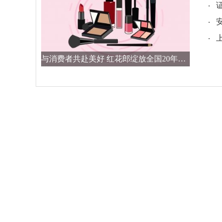
与消费者共赴美好 红花郎绽放全国20年海上邮轮启航