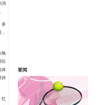
的消
。
。多
活，
欢晚
郎巨
要闻
与体
郎持
，红