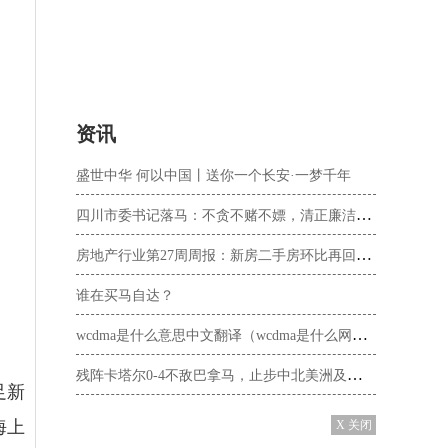
资讯
盛世中华 何以中国丨送你一个长安·一梦千年
四川市委书记落马：不贪不赌不嫖，清正廉洁却被判刑，罪名还不轻
房地产行业第27周周报：新房二手房环比再回落，各地放松政策仍在持续
谁在买马自达？
wcdma是什么意思中文翻译（wcdma是什么网络）
残阵卡塔尔0-4不敌巴拿马，止步中北美洲及加勒比金杯赛八强
足新
海上
X 关闭