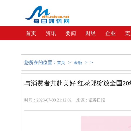
首页
资讯
要闻
财经
企业
宏
教育
社会
文化
地产
您所在的位置：
>
>
>
首页
金融
与消费者共赴美好 红花郎绽放全国2
时间：2023-07-09 21:12:02 来源：证券日报