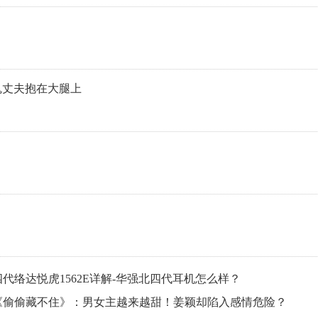
鬼丈夫抱在大腿上
四代络达悦虎1562E详解-华强北四代耳机怎么样？
《偷偷藏不住》：男女主越来越甜！姜颖却陷入感情危险？