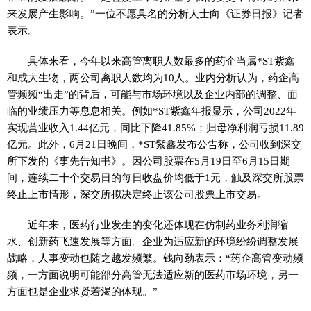
来发展产生影响。”一位不愿具名的分析人士向《证券日报》记者
表示。
具体来看，今年以来高管离职人数最多的药企当属*ST紫鑫
和成大生物，两公司离职人数均为10人。业内分析认为，药企高
管频频“出走”的背后，可能与市场环境以及企业内部的调整、面
临的业绩压力等息息相关。例如*ST紫鑫年报显示，公司2022年
实现营业收入1.44亿元，同比下降41.85%；归母净利润亏损11.89
亿元。此外，6月21日晚间，*ST紫鑫发布公告称，公司收到深交
所下发的《事先告知书》。因公司股票在5月19日至6月15日期
间，连续二十个交易日的每日收盘价均低于1元，触及深交所股票
终止上市情形，深交所拟决定终止该公司股票上市交易。
近年来，医药行业发生的变化还体现在仿制药业务利润缩
水、创新药飞速发展等方面。企业为适应新的环境纷纷调整发展
战略，人事变动也随之越发频繁。钱向劲表示：“药企高管变动频
频，一方面说明可能部分高管无法适应新的医药市场环境，另一
方面也是企业求贤若渴的体现。”