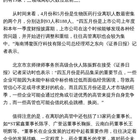
从时间来看，4月份和5月份是生物医药行业离职人数最密集
的两个月，分别达到93人和188人。“四五月份是上市公司上年度
和本年一季度财报披露期，上市公司在这个时候能够发现各种经
营问题，并开始进行调整和重组，往往高管离职也会较为集
中。”海南博鳌医疗科技有限公司总经理邓之东向《证券日报》记
者表示。
北京市京师律师事务所高级合伙人陈振辉在接受《证券日
报》记者采访时也表示：“四五月份是药品集采的重要节点，一些
企业可能因为未能中标或中标价格过低而面临经营困境，导致高
管信心不足或寻求更好的机会。而且四五月份还是人才市场的旺
季，一些企业可能会通过挖角或引进优秀的高管来提升自身竞争
力，而一些高管也可能会借此机会跳槽、换岗。”
值得注意的是，在离职的高管中还包括了13家药企董事长。
如*ST紫鑫董事长陈孚、广誉远董事长鞠振、云南白药董事长王
明辉等。“董事长在企业发展的过程中起着重要作用，往往决定着
企业的发展战略。一定程度上，药企董事长的变更，将对药企未