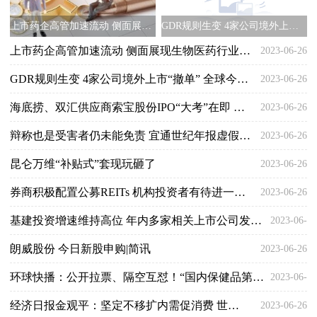
上市药企高管加速流动 侧面展现生物医药行业竞争加剧
GDR规则生变 4家公司境外上市“撤单” 全球今头条
上市药企高管加速流动 侧面展现生物医药行业竞争加剧
2023-06-26
GDR规则生变 4家公司境外上市“撤单” 全球今头条
2023-06-26
海底捞、双汇供应商索宝股份IPO“大考”在即 每日信息
2023-06-26
辩称也是受害者仍未能免责 宜通世纪年报虚假记载被处罚
2023-06-26
昆仑万维“补贴式”套现玩砸了
2023-06-26
券商积极配置公募REITs 机构投资者有待进一步丰富
2023-06-26
基建投资增速维持高位 年内多家相关上市公司发布近百起重大项目中标公告
2023-06-
朗威股份 今日新股申购|简讯
2023-06-26
26
环球快播：公开拉票、隔空互怼！“国内保健品第一股”两大股东鏖战董事会
2023-06-
经济日报金观平：坚定不移扩内需促消费 世界讯息
2023-06-26
26