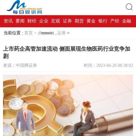
资讯
要闻
财经
企业
宏观
证券
期货
黄金
银行
产经
金融
搜索
当前位置 :
首页 >
://mmeiri...
证券
>
上市药企高管加速流动 侧面展现生物医药行业竞争加
剧
来源：中国网证券
时间：2023-06-26 08:38:02