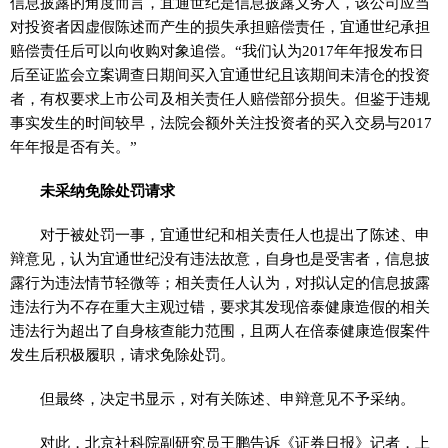
信息披露的角度而言，宜通世纪是信息披露义务人，该公司应当
对投资者因虚假陈述而产生的损失承担赔偿责任，宜通世纪承担
赔偿责任后可以向收购对象追偿。“我们认为2017年年报发布日
后至证监会立案调查日期间买入宜通世纪且该期间未清仓的投资
者，有权要求上市公司及相关责任人赔偿部分损失。但鉴于违规
事实发生的时间较早，法院会额外关注投资者的买入交易与2017
年年报是否有关。”
未采纳免除处罚请求
对于被处罚一事，宜通世纪和相关责任人也提出了陈述、申
辩意见，认为宜通世纪没有违法故意，自身也是受害者，信息披
露行为违法情节轻微等；相关责任人认为，对拟认定的信息披露
违法行为不存在重大主观过错，要求其发现倍泰健康造假的相关
违法行为超出了自身核查能力范围，且两人在倍泰健康造假案件
发生后积极履职，请求免除处罚。
但最终，决定书显示，对有关陈述、申辩意见不予采纳。
对此，北京社科院副研究员王鹏告诉《证券日报》记者，上