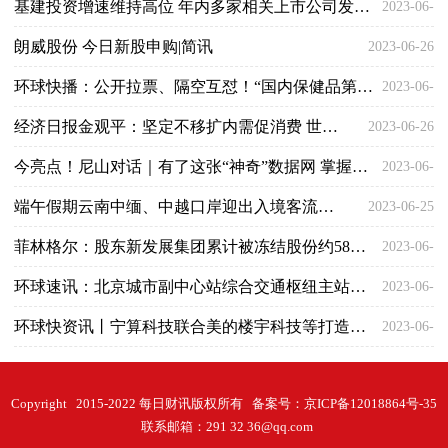
基建投资增速维持高位 年内多家相关上市公司发布近百起重大项目中标公告
2023-06-
朗威股份 今日新股申购|简讯
2023-06-26
26
环球快播：公开拉票、隔空互怼！“国内保健品第一股”两大股东鏖战董事会
2023-06-
经济日报金观平：坚定不移扩内需促消费 世界讯息
2023-06-26
26
今亮点！尼山对话｜有了这张“神奇”数据网 掌握全民体质健康不再是难事！
2023-06-
端午假期云南中缅、中越口岸迎出入境客流高峰
2023-06-25
25
菲林格尔：股东新发展集团累计被冻结股份约5864万股 全球今头条
2023-06-
环球速讯：北京城市副中心站综合交通枢纽主站房西区主体结构封顶
2023-06-
25
环球快资讯丨宁算科技联合美的楼宇科技等打造西部地区大型低成本超算中心
2023-06-
25
25
Copyright 2015-2022 每日财讯版权所有 备案号：
京ICP备12018864号-35
联系邮箱：291 32 36@qq.com