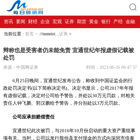
资讯
要闻
财经
企业
宏观
证券
期货
黄金
银行
产经
金融
搜索
当前位置 :
首页 >
://mmeiri...
证券
>
辩称也是受害者仍未能免责 宜通世纪年报虚假记载被
处罚
来源：中国网证券
时间：2023-06-26 08:47:37
6月25日晚间，宜通世纪发布公告，称收到中国证监会的行
政处罚决定书(以下简称决定书)。决定书显示，公司2017年年报
有虚假记载，决定对公司给予警告，并处以30万元罚款，对相关
责任人钟飞鹏、郭汉鹏给予警告，并分别处以3万元罚款。
公司应承担赔偿责任
宜通世纪此次被罚，与2016年10月份启动的重大资产重组事
项有关。当时，公司以发行股份及支付现金的方式向深圳市倍泰