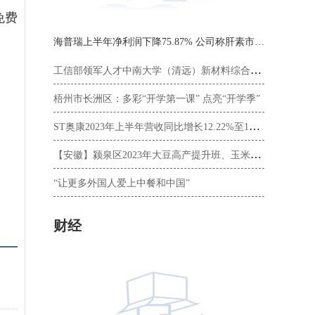
免费
海普瑞上半年净利润下降75.87% 公司称肝素市场面临终端去库存挑战
工信部领军人才中南大学（清远）新材料综合班结业
梧州市长洲区：多彩“开学第一课” 点亮“开学季”
ST奥康2023年上半年营收同比增长12.22%至16.44亿元，聚焦主品牌，布局中高端皮鞋赛道
【安徽】颍泉区2023年大豆高产提升班、玉米高产提升班开班
“让更多外国人爱上中餐和中国”
财经