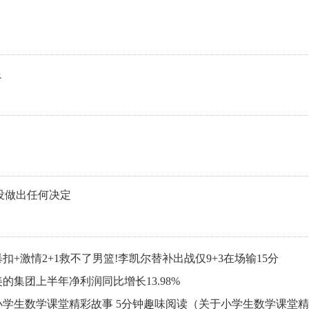
足
没做出任何决定
暴扣+激情2+1救不了男篮!李凯尔替补出战仅9+3在场输15分
美的集团上半年净利润同比增长13.98%