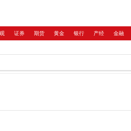
观
证券
期货
黄金
银行
产经
金融