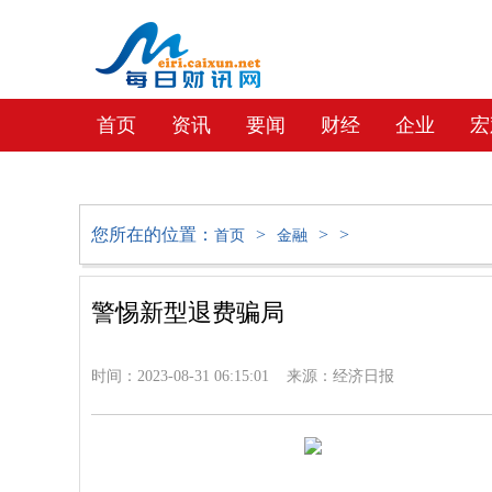
首页
资讯
要闻
财经
企业
宏
教育
社会
文化
地产
您所在的位置：
>
>
>
首页
金融
警惕新型退费骗局
时间：2023-08-31 06:15:01 来源：经济日报