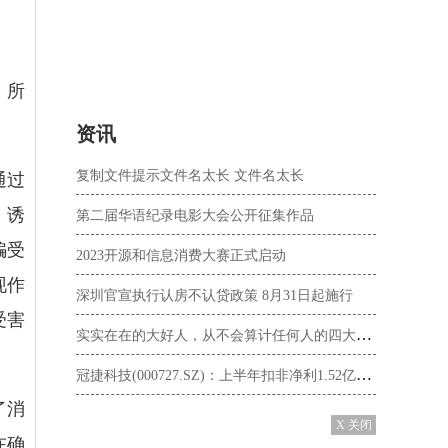
，所
资讯
复制文件提示文件名太长 文件名太长
通过
，诱
第二届华语纪录电影大会公开征集作品
骗受
2023开源和信息消费大赛正式启动
现作
深圳官宣执行认房不认贷政策 8月31日起施行
受害
实实在在的大好人，从不会算计任何人的四大星座
冠捷科技(000727.SZ)：上半年扣非净利1.52亿元 同比增长328.00%
了消
X 关闭
在确