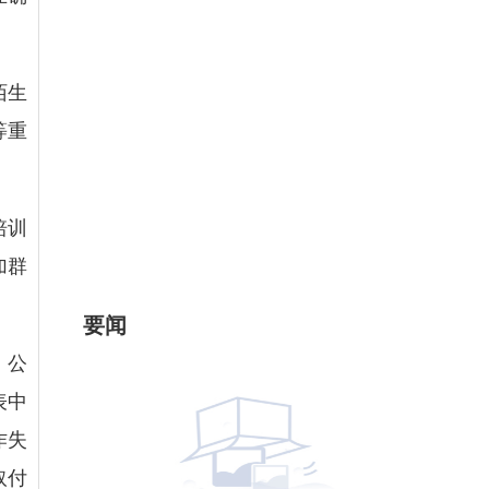
陌生
等重
培训
加群
要闻
。公
表中
作失
取付