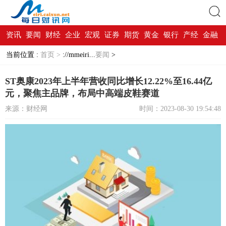
资讯
要闻
财经
企业
宏观
证券
期货
黄金
银行
产经
金融
搜索
当前位置 :
首页 >
://mmeiri...
要闻
>
ST奥康2023年上半年营收同比增长12.22%至16.44亿
元，聚焦主品牌，布局中高端皮鞋赛道
来源：财经网
时间：2023-08-30 19:54:48