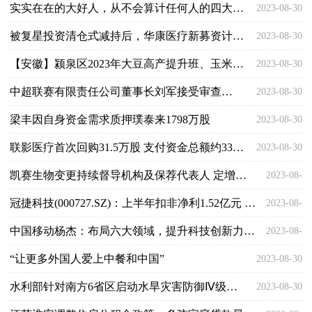
实实在在的大好人，从不会算计任何人的四大星座
2023-08-30
被复星投资清仓式减持后，华康医疗新募资计划风险不小
2023-08-30
【安徽】颍泉区2023年大豆高产提升班、玉米高产提升班开班
2023-08-30
中超联赛有限责任公司董事长刘军接受审查调查
2023-08-30
梁丰因自身资金需求质押璞泰来1798万股
2023-08-30
联影医疗首次回购31.5万股 支付资金总额约3368万元
2023-08-30
凯赛生物变更持续督导机构及保荐代表人 定增事项尚需上交所审核
2023-08-
冠捷科技(000727.SZ)：上半年扣非净利1.52亿元 同比增长328.00%
2023-08-
30
中国移动杨杰：布局六大领域，提升科技创新力、产业控制力、安全支撑力
2023-08-
30
“让更多外国人爱上中餐和中国”
2023-08-30
30
水利部针对南方6省区启动水旱灾害防御Ⅳ级应急响应
2023-08-30