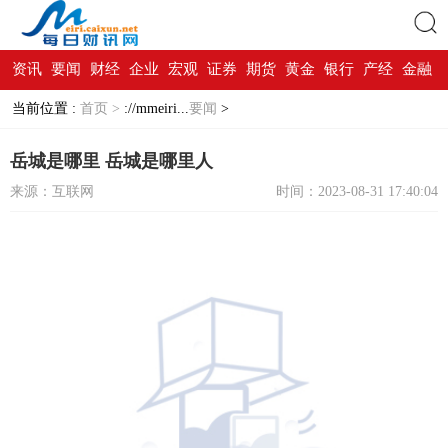
资讯
要闻
财经
企业
宏观
证券
期货
黄金
银行
产经
金融
搜索
当前位置 :
首页 >
://mmeiri...
要闻
>
岳城是哪里 岳城是哪里人
来源：互联网
时间：2023-08-31 17:40:04