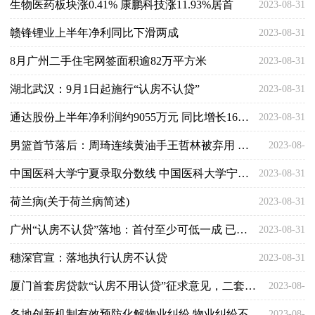
生物医药板块涨0.41% 康鹏科技涨11.93%居首
2023-08-31
赣锋锂业上半年净利同比下滑两成
2023-08-31
8月广州二手住宅网签面积逾82万平方米
2023-08-31
湖北武汉：9月1日起施行“认房不认贷”
2023-08-31
通达股份上半年净利润约9055万元 同比增长165.57%
2023-08-31
男篮首节落后：周琦连续黄油手王哲林被弃用 失误频频乔帅黑脸
2023-08-
中国医科大学宁夏录取分数线 中国医科大学宁夏招生人数多少
2023-08-31
31
荷兰病(关于荷兰病简述)
2023-08-31
广州“认房不认贷”落地：首付至少可低一成 已有买家快速入市
2023-08-31
穗深官宣：落地执行认房不认贷
2023-08-31
厦门首套房贷款“认房不用认贷”征求意见，二套房首付比例已降至40%
2023-08-
各地创新机制有效预防化解物业纠纷 物业纠纷不再烦心 群众住得更加舒心
2023-08-
31