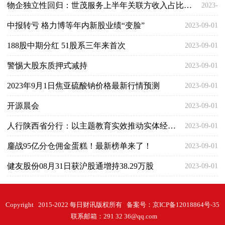
物企独立性回归：世茂服务上半年关联方收入占比降至5.3% 新增第三方合约面积2635万平
2023-
01
中报转亏 格力博等年内新股业绩“变脸”
2023-09-01
09-01
188股中期分红 51股系三年来首次
2023-09-01
警惕大股东质押式减持
2023-09-01
2023年9月1日焦亚硫酸钠价格最新行情预测
2023-09-01
开源晨会
2023-09-01
人行陕西省分行：以主题教育实效推动实体经济高质量发展
2023-09-01
鏖战95亿分仓佣金蛋糕！最新榜单来了！
2023-09-01
健友股份08月31日获沪股通增持38.29万股
2023-09-01
Copyright 2015-2022 每日财讯版权所有 备案号：
京ICP备12018864号-35
联系邮箱：291 32 36@qq.com