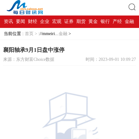
资讯
要闻
财经
企业
宏观
证券
期货
黄金
银行
产经
金融
搜索
当前位置 :
首页 >
://mmeiri...
金融
>
襄阳轴承9月1日盘中涨停
来源：东方财富Choice数据
时间：2023-09-01 10:09:27